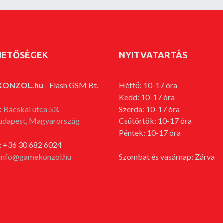
HETŐSÉGEK
NYITVATARTÁS
KONZOL.hu
- Flash GSM Bt.
Hétfő: 10-17 óra
Kedd: 10-17 óra
:
Bácskai utca 53.
Szerda: 10-17 óra
udapest, Magyarország
Csütörtök: 10-17 óra
Péntek: 10-17 óra
: +36 30 682 6024
info@gamekonzol.hu
Szombat és vasárnap: Zárva