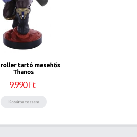
roller tartó mesehős
Thanos
9.990 Ft