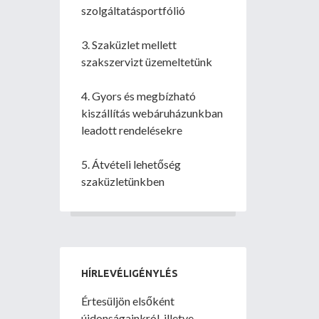
szolgáltatásportfólió
3. Szaküzlet mellett
szakszervizt üzemeltetünk
4. Gyors és megbízható
kiszállítás webáruházunkban
leadott rendelésekre
5. Átvételi lehetőség
szaküzletünkben
HÍRLEVÉLIGÉNYLÉS
Értesüljön elsőként
újdonságainkról, illetve