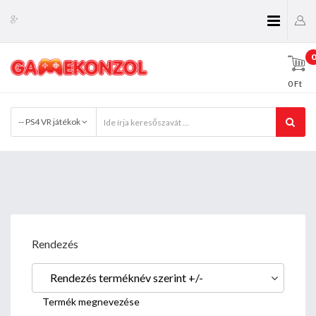
0
0 Ft
-- PS4 VR játékok
Rendezés
Rendezés terméknév szerint +/-
Termék megnevezése