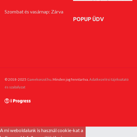
Szombat és vasárnap: Zárva
POPUP ÜDV
© 2018-2025
Gamekonzol.hu
. Minden jog fenntartva.
Adatkezelési tájékoztató
és szabályzat
A mi weboldalunk is használ cookie-kat a