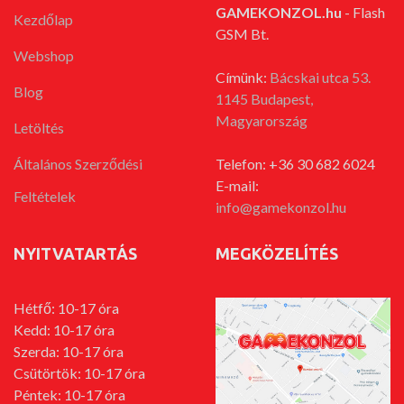
GAMEKONZOL.hu
- Flash
Kezdőlap
GSM Bt.
Webshop
Címünk:
Bácskai utca 53.
Blog
1145 Budapest,
Magyarország
Letöltés
Általános Szerződési
Telefon: +36 30 682 6024
E-mail:
Feltételek
info@gamekonzol.hu
NYITVATARTÁS
MEGKÖZELÍTÉS
Hétfő: 10-17 óra
Kedd: 10-17 óra
Szerda: 10-17 óra
Csütörtök: 10-17 óra
Péntek: 10-17 óra