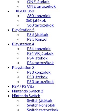
ONE játékok
ONE tartozékok
XBOX 360
360 konzolok
360 játékok
360 tartozékok
PlayStation 5
PS 5 játékok
PS 5 Konzol
Playstation 4
PS4 konzolok
PS4 VR játékok
PS4 játékok
PS4 tartozékok
Playstation 3
PS3 konzolok
PS3 játékok
PS3 tartozékok
PSP / PS Vita
Nintendo Switch 2
Nintendo Switch
Switch játékok
Switch konzolok
Switch tartozékok