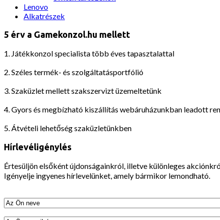
Lenovo
Alkatrészek
5 érv a Gamekonzol.hu mellett
1. Játékkonzol specialista több éves tapasztalattal
2. Széles termék- és szolgáltatásportfólió
3. Szaküzlet mellett szakszervizt üzemeltetünk
4. Gyors és megbízható kiszállítás webáruházunkban leadott re
5. Átvételi lehetőség szaküzletünkben
Hírlevéligénylés
Értesüljön elsőként újdonságainkról, illetve különleges akciónkró
Igényelje ingyenes hírlevelünket, amely bármikor lemondható.