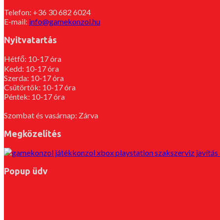
Telefon: +36 30 682 6024
E-mail:
info@gamekonzol.hu
Nyitvatartás
Hétfő: 10-17 óra
Kedd: 10-17 óra
Szerda: 10-17 óra
Csütörtök: 10-17 óra
Péntek: 10-17 óra
Szombat és vasárnap: Zárva
Megközelítés
Popup üdv