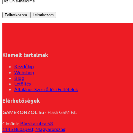
Kiemelt tartalmak
Kezdőlap
Webshop
Blog
Letöltés
Általános Szerződési Feltételek
Elérhetőségek
GAMEKONZOL.hu
- Flash GSM Bt.
Címünk:
Bácskai utca 53.
1145 Budapest, Magyarország