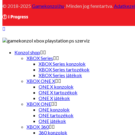
© 2018-2025
Gamekonzol.hu
. Minden jog fenntartva.
Adatkezel
Konzol shop
XBOX Series
XBOX Series konzolok
XBOX Series tartozékok
XBOX Series játékok
XBOX ONE X
ONE X konzolok
ONE X tartozékok
ONE X játékok
XBOX ONE
ONE konzolok
ONE tartozékok
ONE játékok
XBOX 360
360 konzolok