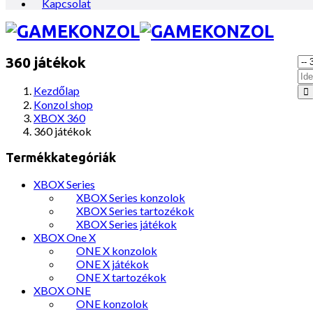
Kapcsolat
360 játékok
Kezdőlap
Konzol shop
XBOX 360
360 játékok
Termékkategóriák
XBOX Series
XBOX Series konzolok
XBOX Series tartozékok
XBOX Series játékok
XBOX One X
ONE X konzolok
ONE X játékok
ONE X tartozékok
XBOX ONE
ONE konzolok