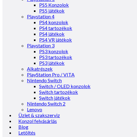
PS5 Konzolok
PS5 játékok
Playstation 4
PS4 konzolok
PS4 tartozékok
PS4 játékok
PS4 VR játékok
Playstation 3
PS3 konzolok
PS3 tartozékok
PS3 játékok
Alkatrészek
PlayStation Pro / VITA
Nintendo Switch
Switch / OLED konzolok
Switch tartozékok
Switch játékok
Nintendo Switch 2
Lenovo
Üzlet & szakszerviz
Konzol felvásárlás
Blog
Letöltés