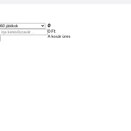
0
0 Ft
A kosár üres