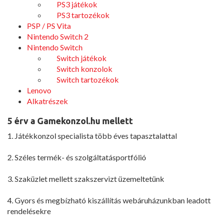
PS3 játékok
PS3 tartozékok
PSP / PS Vita
Nintendo Switch 2
Nintendo Switch
Switch játékok
Switch konzolok
Switch tartozékok
Lenovo
Alkatrészek
5 érv a Gamekonzol.hu mellett
1. Játékkonzol specialista több éves tapasztalattal
2. Széles termék- és szolgáltatásportfólió
3. Szaküzlet mellett szakszervizt üzemeltetünk
4. Gyors és megbízható kiszállítás webáruházunkban leadott
rendelésekre