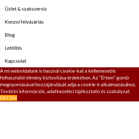
Üzlet & szakszerviz
Konzol felvásárlás
Blog
Letöltés
Kapcsolat
A mi weboldalunk is használ cookie-kat a kellemesebb
felhasználói élmény biztosítása érdekében. Az “Értem” gomb
megnyomásával hozzájárulását adja a cookie-k alkalmazásához.
További információk, adatkezelési tájékoztató és szabályzat
ÉRTEM