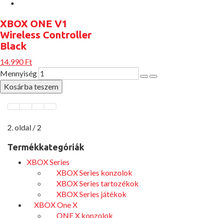
XBOX ONE V1
Wireless Controller
Black
14.990 Ft
Mennyiség
2. oldal / 2
Termékkategóriák
XBOX Series
XBOX Series konzolok
XBOX Series tartozékok
XBOX Series játékok
XBOX One X
ONE X konzolok