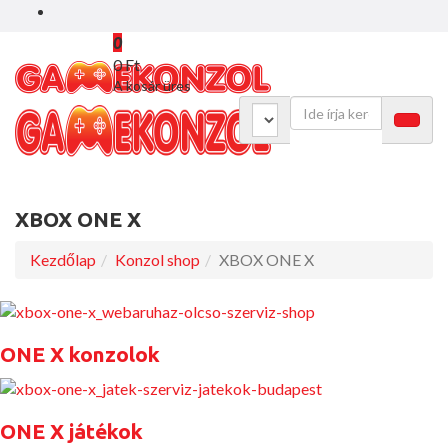
0
0 Ft
A kosár üres
XBOX ONE X
Kezdőlap
Konzol shop
XBOX ONE X
ONE X konzolok
ONE X játékok