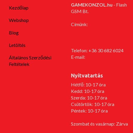
GAMEKONZOL.hu
- Flash
Kezdőlap
GSM Bt.
Webshop
Címünk:
Bácskai utca 53.
1145 Budapest,
Blog
Magyarország
Letöltés
Telefon: +36 30 682 6024
E-mail:
Általános Szerződési
info@gamekonzol.hu
Feltételek
Nyitvatartás
Hétfő: 10-17 óra
Kedd: 10-17 óra
Szerda: 10-17 óra
Csütörtök: 10-17 óra
Péntek: 10-17 óra
Szombat és vasárnap: Zárva