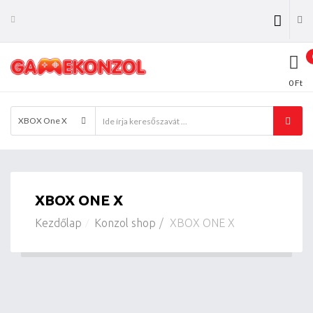
0 Ft
XBOX One X
XBOX ONE X
Kezdőlap
Konzol shop
XBOX ONE X