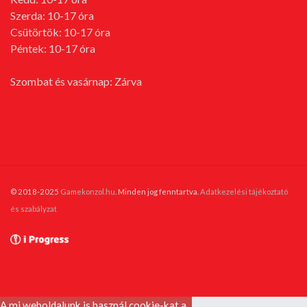
Szerda: 10-17 óra
Csütörtök: 10-17 óra
Péntek: 10-17 óra
Szombat és vasárnap: Zárva
© 2018-2025
Gamekonzol.hu
. Minden jog fenntartva.
Adatkezelési tájékoztató
és szabályzat
A mi weboldalunk is használ cookie-kat a