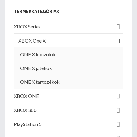
TERMÉKKATEGÓRIÁK
XBOX Series
XBOX One X
ONE X konzolok
ONE X játékok
ONE X tartozékok
XBOX ONE
XBOX 360
PlayStation 5