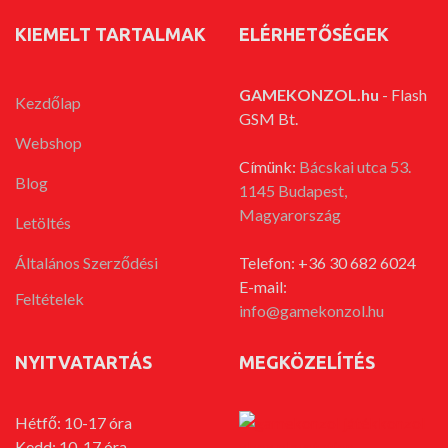
KIEMELT TARTALMAK
ELÉRHETŐSÉGEK
GAMEKONZOL.hu
- Flash
Kezdőlap
GSM Bt.
Webshop
Címünk:
Bácskai utca 53.
Blog
1145 Budapest,
Magyarország
Letöltés
Általános Szerződési
Telefon: +36 30 682 6024
E-mail:
Feltételek
info@gamekonzol.hu
NYITVATARTÁS
MEGKÖZELÍTÉS
Hétfő: 10-17 óra
Kedd: 10-17 óra