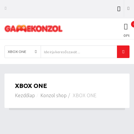
0 Ft
XBOX ONE
XBOX ONE
Kezdőlap
Konzol shop
XBOX ONE