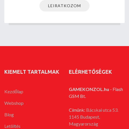
KIEMELT TARTALMAK
ELÉRHETŐSÉGEK
GAMEKONZOL.hu
- Flash
Kezdőlap
GSM Bt.
Webshop
Címünk:
Bácskai utca 53.
Blog
1145 Budapest,
Magyarország
Letöltés