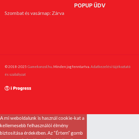
POPUP ÜDV
Szombat és vasárnap: Zárva
© 2018-2025
Gamekonzol.hu
. Minden jog fenntartva.
Adatkezelési tájékoztató
és szabályzat
A mi weboldalunk is használ cookie-kat a
kellemesebb felhasználói élmény
biztosítása érdekében. Az “Értem” gomb