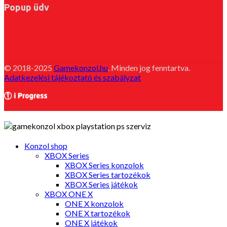
Popup üdv
© 2018-2025
Gamekonzol.hu
. Minden jog fenntartva.
Adatkezelési tájékoztató és szabályzat
Konzol shop
XBOX Series
XBOX Series konzolok
XBOX Series tartozékok
XBOX Series játékok
XBOX ONE X
ONE X konzolok
ONE X tartozékok
ONE X játékok