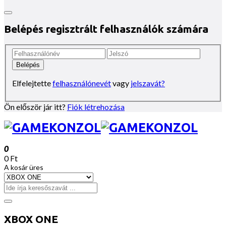
Belépés regisztrált felhasználók számára
Elfelejtette
felhasználónevét
vagy
jelszavát?
Ön először jár itt?
Fiók létrehozása
0
0 Ft
A kosár üres
XBOX ONE