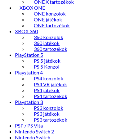
ONE X tartozékok
XBOX ONE
ONE konzolok
ONE játékok
ONE tartozékok
XBOX 360
360 konzolok
360 játékok
360 tartozékok
PlayStation 5
PS 5 játékok
PS 5 Konzol
Playstation 4
PS4 konzolok
PS4 VR játékok
PS4 játékok
PS4 tartozékok
Playstation 3
PS3 konzolok
PS3 játékok
PS3 tartozékok
PSP / PS Vita
Nintendo Switch 2
Nintendo Switch