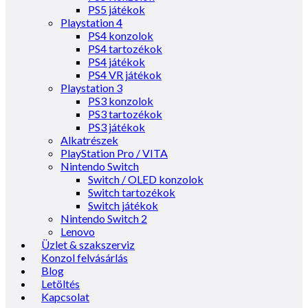
PS5 játékok
Playstation 4
PS4 konzolok
PS4 tartozékok
PS4 játékok
PS4 VR játékok
Playstation 3
PS3 konzolok
PS3 tartozékok
PS3 játékok
Alkatrészek
PlayStation Pro / VITA
Nintendo Switch
Switch / OLED konzolok
Switch tartozékok
Switch játékok
Nintendo Switch 2
Lenovo
Üzlet & szakszerviz
Konzol felvásárlás
Blog
Letöltés
Kapcsolat