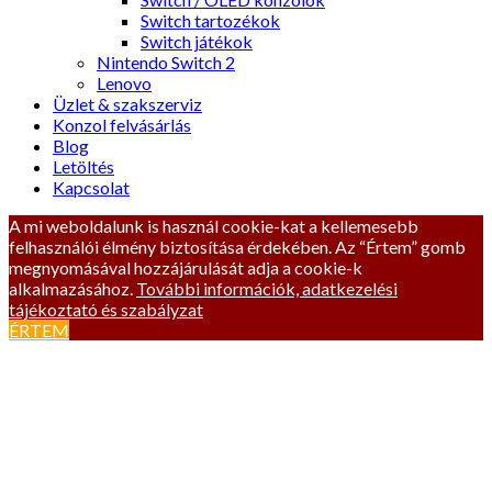
Switch tartozékok
Switch játékok
Nintendo Switch 2
Lenovo
Üzlet & szakszerviz
Konzol felvásárlás
Blog
Letöltés
Kapcsolat
A mi weboldalunk is használ cookie-kat a kellemesebb
felhasználói élmény biztosítása érdekében. Az “Értem” gomb
megnyomásával hozzájárulását adja a cookie-k
alkalmazásához.
További információk, adatkezelési
tájékoztató és szabályzat
ÉRTEM