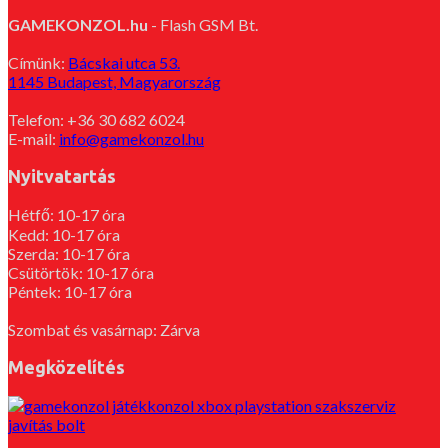
GAMEKONZOL.hu
- Flash GSM Bt.
Címünk:
Bácskai utca 53.
1145 Budapest, Magyarország
Telefon: +36 30 682 6024
E-mail:
info@gamekonzol.hu
Nyitvatartás
Hétfő: 10-17 óra
Kedd: 10-17 óra
Szerda: 10-17 óra
Csütörtök: 10-17 óra
Péntek: 10-17 óra
Szombat és vasárnap: Zárva
Megközelítés