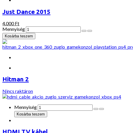
Just Dance 2015
4.000 Ft
Mennyiség
Hitman 2
Nincs raktáron
Mennyiség
HDMI TV kábel