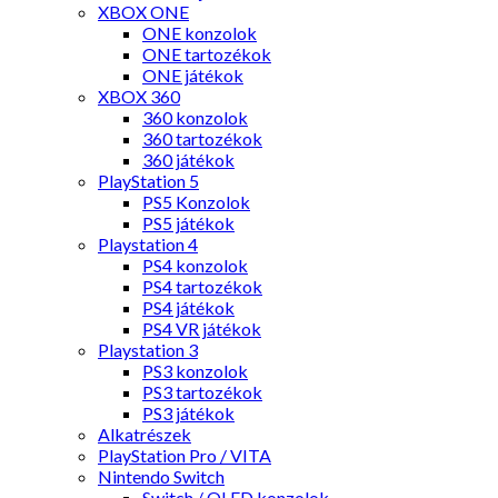
XBOX ONE
ONE konzolok
ONE tartozékok
ONE játékok
XBOX 360
360 konzolok
360 tartozékok
360 játékok
PlayStation 5
PS5 Konzolok
PS5 játékok
Playstation 4
PS4 konzolok
PS4 tartozékok
PS4 játékok
PS4 VR játékok
Playstation 3
PS3 konzolok
PS3 tartozékok
PS3 játékok
Alkatrészek
PlayStation Pro / VITA
Nintendo Switch
Switch / OLED konzolok