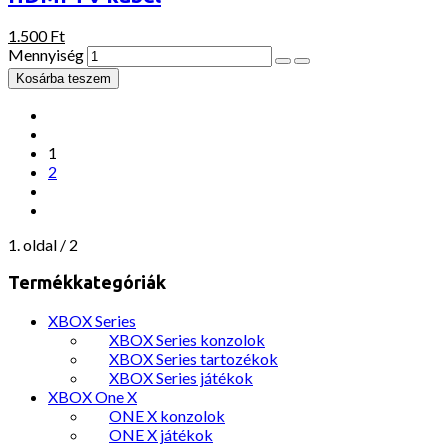
1.500 Ft
Mennyiség
1
2
1. oldal / 2
Termékkategóriák
XBOX Series
XBOX Series konzolok
XBOX Series tartozékok
XBOX Series játékok
XBOX One X
ONE X konzolok
ONE X játékok