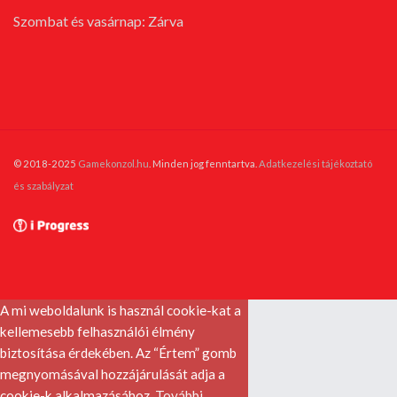
Szombat és vasárnap: Zárva
© 2018-2025
Gamekonzol.hu
. Minden jog fenntartva.
Adatkezelési tájékoztató
és szabályzat
A mi weboldalunk is használ cookie-kat a
kellemesebb felhasználói élmény
biztosítása érdekében. Az “Értem” gomb
megnyomásával hozzájárulását adja a
cookie-k alkalmazásához.
További