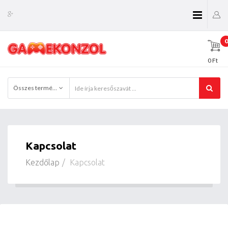
0
0 Ft
Összes termékkategória
Kapcsolat
Kezdőlap
Kapcsolat