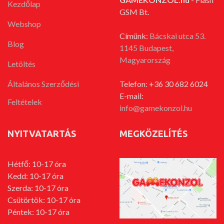
Kezdőlap
GSM Bt.
Webshop
Címünk:
Bácskai utca 53.
Blog
1145 Budapest,
Magyarország
Letöltés
Általános Szerződési
Telefon: +36 30 682 6024
E-mail:
Feltételek
info@gamekonzol.hu
NYITVATARTÁS
MEGKÖZELÍTÉS
Hétfő: 10-17 óra
Kedd: 10-17 óra
Szerda: 10-17 óra
Csütörtök: 10-17 óra
Péntek: 10-17 óra