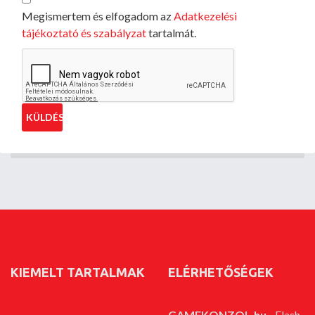
Megismertem és elfogadom az
Adatkezelési
tájékoztató és szabályzat
tartalmát.
KIEMELT TARTALMAK
ELÉRHETŐSÉGEK
GAMEKONZOL.hu
- Flash