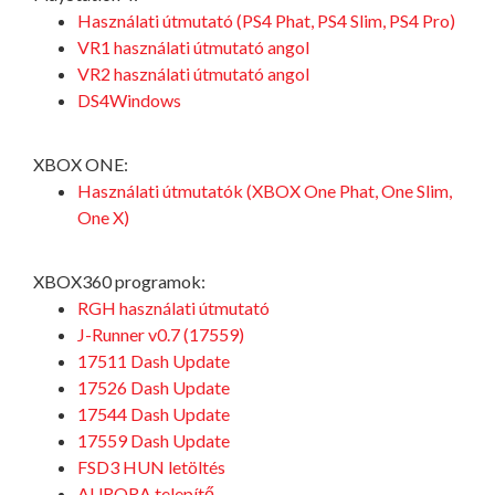
Használati útmutató (PS4 Phat, PS4 Slim, PS4 Pro)
VR1 használati útmutató angol
VR2 használati útmutató angol
DS4Windows
XBOX ONE:
Használati útmutatók (XBOX One Phat, One Slim,
One X)
XBOX360 programok:
RGH használati útmutató
J-Runner v0.7 (17559)
17511 Dash Update
17526 Dash Update
17544 Dash Update
17559 Dash Update
FSD3 HUN letöltés
AURORA telepítő