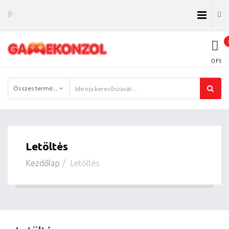
0 Ft
Összes termékkategória
Letöltés
Kezdőlap
Letöltés