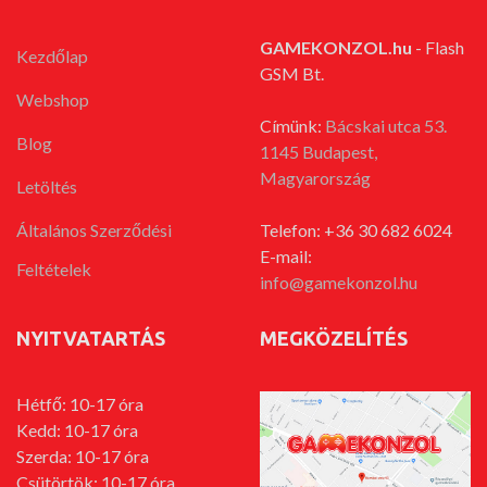
GAMEKONZOL.hu
- Flash
Kezdőlap
GSM Bt.
Webshop
Címünk:
Bácskai utca 53.
Blog
1145 Budapest,
Magyarország
Letöltés
Általános Szerződési
Telefon: +36 30 682 6024
E-mail:
Feltételek
info@gamekonzol.hu
NYITVATARTÁS
MEGKÖZELÍTÉS
Hétfő: 10-17 óra
Kedd: 10-17 óra
Szerda: 10-17 óra
Csütörtök: 10-17 óra