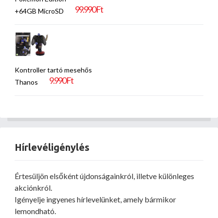
99.990 Ft
+64GB MicroSD
Kontroller tartó mesehős
9.990 Ft
Thanos
Hírlevéligénylés
Értesüljön elsőként újdonságainkról, illetve különleges
akciónkról.
Igényelje ingyenes hírlevelünket, amely bármikor
lemondható.