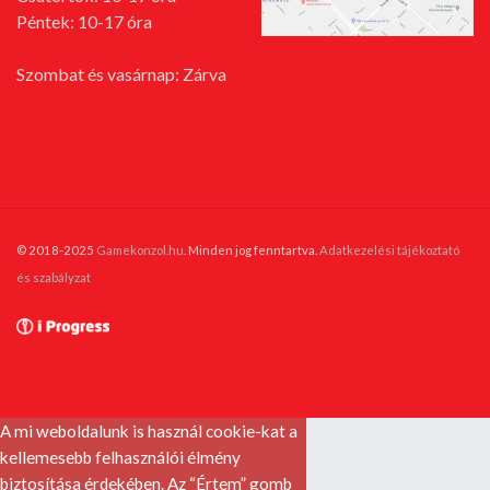
Péntek: 10-17 óra
Szombat és vasárnap: Zárva
© 2018-2025
Gamekonzol.hu
. Minden jog fenntartva.
Adatkezelési tájékoztató
és szabályzat
A mi weboldalunk is használ cookie-kat a
kellemesebb felhasználói élmény
biztosítása érdekében. Az “Értem” gomb