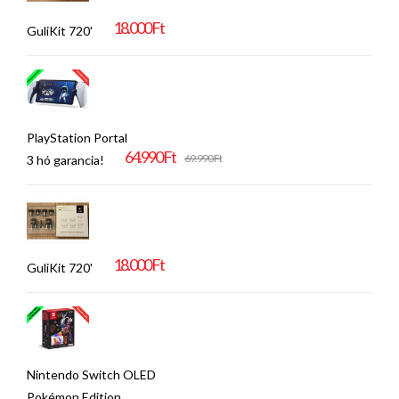
18.000 Ft
GuliKit 720'
PlayStation Portal
64.990 Ft
69.990 Ft
3 hó garancia!
18.000 Ft
GuliKit 720'
Nintendo Switch OLED
Pokémon Edition