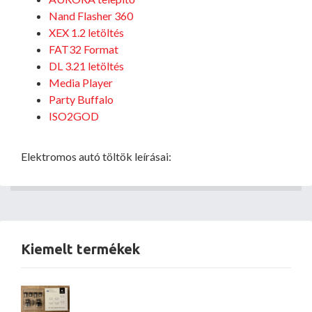
Nand Flasher 360
XEX 1.2 letöltés
FAT32 Format
DL 3.21 letöltés
Media Player
Party Buffalo
ISO2GOD
Elektromos autó töltök leírásai:
Kiemelt termékek