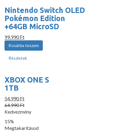
Nintendo Switch OLED
Pokémon Edition
+64GB MicroSD
99.990 Ft
Részletek
XBOX ONE S
1TB
54.990 Ft
64.990 Ft
Kedvezmény
15%
Megtakarításod