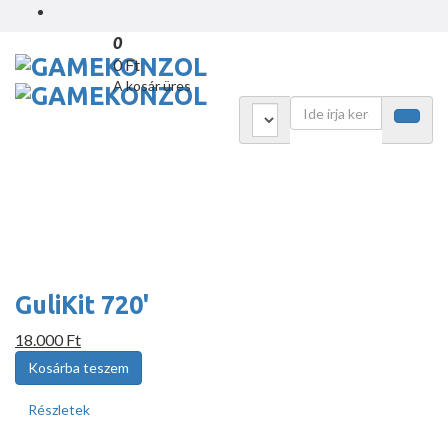
0
0 Ft
A kosár üres
GuliKit 720'
18.000 Ft
Részletek