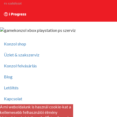
és szabályzat
Konzol shop
Üzlet & szakszerviz
Konzol felvásárlás
Blog
Letöltés
Kapcsolat
A mi weboldalunk is használ cookie-kat a
kellemesebb felhasználói élmény