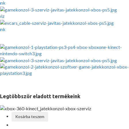
unk
viz
unk
Legtöbbször eladott termékeink
Kosárba teszem