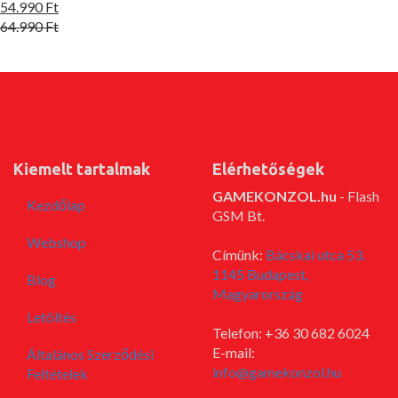
54.990 Ft
64.990 Ft
Kiemelt tartalmak
Elérhetőségek
GAMEKONZOL.hu
- Flash
Kezdőlap
GSM Bt.
Webshop
Címünk:
Bácskai utca 53.
1145 Budapest,
Blog
Magyarország
Letöltés
Telefon: +36 30 682 6024
E-mail:
Általános Szerződési
info@gamekonzol.hu
Feltételek