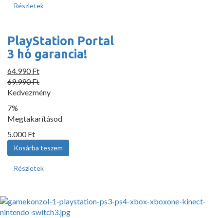
Részletek
PlayStation Portal
3 hó garancia!
64.990 Ft
69.990 Ft
Kedvezmény
7%
Megtakarításod
5.000 Ft
Részletek