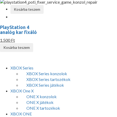
Kosárba teszem
PlayStation 4
analóg kar fixáló
1.500 Ft
Kosárba teszem
XBOX Series
XBOX Series konzolok
XBOX Series tartozékok
XBOX Series játékok
XBOX One X
ONE X konzolok
ONE X játékok
ONE X tartozékok
XBOX ONE