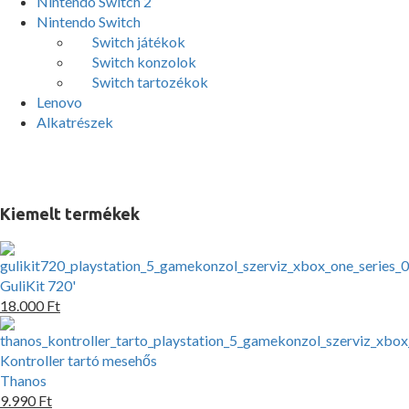
Nintendo Switch 2
Nintendo Switch
Switch játékok
Switch konzolok
Switch tartozékok
Lenovo
Alkatrészek
Kiemelt termékek
GuliKit 720'
18.000 Ft
Kontroller tartó mesehős
Thanos
9.990 Ft