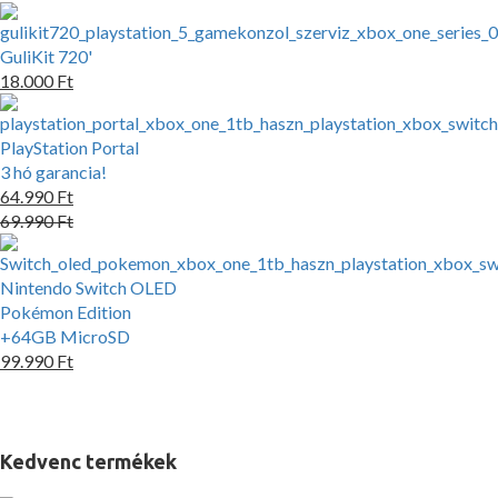
GuliKit 720'
18.000 Ft
PlayStation Portal
3 hó garancia!
64.990 Ft
69.990 Ft
Nintendo Switch OLED
Pokémon Edition
+64GB MicroSD
99.990 Ft
Kedvenc termékek