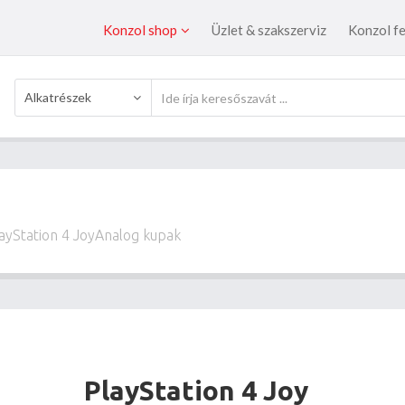
Konzol shop
Üzlet & szakszerviz
Konzol fe
Alkatrészek
ayStation 4 JoyAnalog kupak
PlayStation 4 Joy