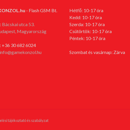
KONZOL.hu
- Flash GSM Bt.
Hétfő: 10-17 óra
Kedd: 10-17 óra
:
Bácskai utca 53.
Szerda: 10-17 óra
udapest, Magyarország
Csütörtök: 10-17 óra
Péntek: 10-17 óra
: +36 30 682 6024
info@gamekonzol.hu
Szombat és vasárnap: Zárva
lési tájékoztató és szabályzat