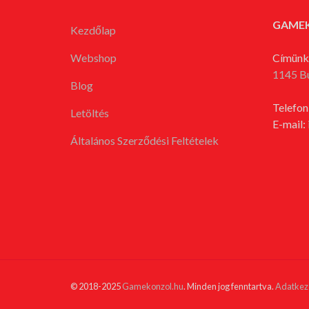
GAME
Kezdőlap
Webshop
Címünk
1145 B
Blog
Telefon
Letöltés
E-mail:
Általános Szerződési Feltételek
© 2018-2025
Gamekonzol.hu
. Minden jog fenntartva.
Adatkeze