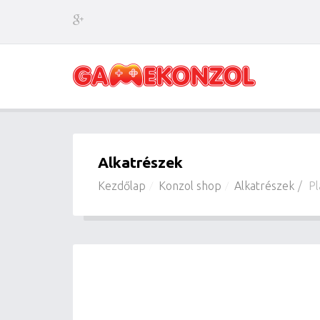
Alkatrészek
Kezdőlap
Konzol shop
Alkatrészek
Pl