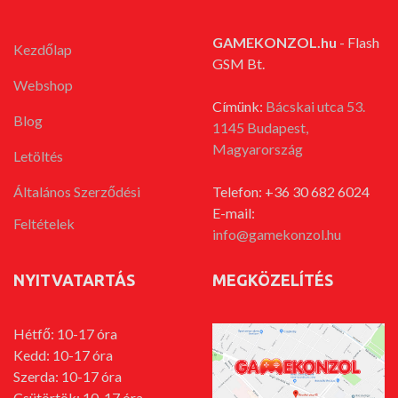
GAMEKONZOL.hu
- Flash
Kezdőlap
GSM Bt.
Webshop
Címünk:
Bácskai utca 53.
Blog
1145 Budapest,
Magyarország
Letöltés
Általános Szerződési
Telefon: +36 30 682 6024
E-mail:
Feltételek
info@gamekonzol.hu
NYITVATARTÁS
MEGKÖZELÍTÉS
Hétfő: 10-17 óra
Kedd: 10-17 óra
Szerda: 10-17 óra
Csütörtök: 10-17 óra