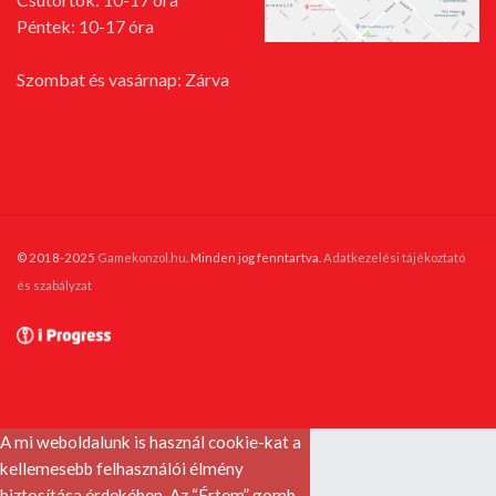
Péntek: 10-17 óra
Szombat és vasárnap: Zárva
© 2018-2025
Gamekonzol.hu
. Minden jog fenntartva.
Adatkezelési tájékoztató
és szabályzat
A mi weboldalunk is használ cookie-kat a
kellemesebb felhasználói élmény
biztosítása érdekében. Az “Értem” gomb