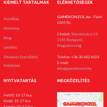
KIEMELT TARTALMAK
ELÉRHETŐSÉGEK
GAMEKONZOL.hu
- Flash
Kezdőlap
GSM Bt.
Webshop
Címünk:
Bácskai utca 53.
Blog
1145 Budapest,
Magyarország
Letöltés
Általános Szerződési
Telefon: +36 30 682 6024
E-mail:
Feltételek
info@gamekonzol.hu
NYITVATARTÁS
MEGKÖZELÍTÉS
Hétfő: 10-17 óra
Kedd: 10-17 óra
Szerda: 10-17 óra