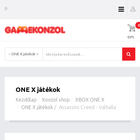
0
0 Ft
-- ONE X játékok
ONE X játékok
Kezdőlap
Konzol shop
XBOX ONE X
ONE X játékok
Assassins Creed - Valhalla