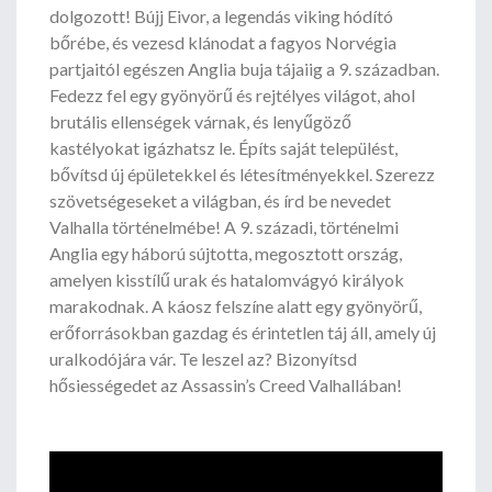
dolgozott! Bújj Eivor, a legendás viking hódító
bőrébe, és vezesd klánodat a fagyos Norvégia
partjaitól egészen Anglia buja tájaiig a 9. században.
Fedezz fel egy gyönyörű és rejtélyes világot, ahol
brutális ellenségek várnak, és lenyűgöző
kastélyokat igázhatsz le. Építs saját települést,
bővítsd új épületekkel és létesítményekkel. Szerezz
szövetségeseket a világban, és írd be nevedet
Valhalla történelmébe! A 9. századi, történelmi
Anglia egy háború sújtotta, megosztott ország,
amelyen kisstílű urak és hatalomvágyó királyok
marakodnak. A káosz felszíne alatt egy gyönyörű,
erőforrásokban gazdag és érintetlen táj áll, amely új
uralkodójára vár. Te leszel az? Bizonyítsd
hősiességedet az Assassin’s Creed Valhallában!