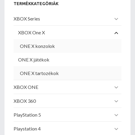
TERMÉKKATEGÓRIÁK
XBOX Series
XBOX One X
ONE X konzolok
ONE X játékok
ONE X tartozékok
XBOX ONE
XBOX 360
PlayStation 5
Playstation 4