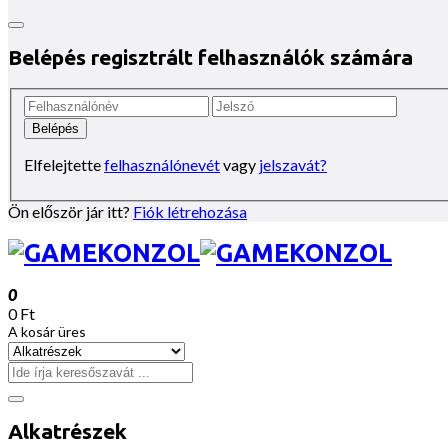
Belépés regisztrált felhasználók számára
Elfelejtette
felhasználónevét
vagy
jelszavát?
Ön először jár itt?
Fiók létrehozása
0
0 Ft
A kosár üres
Alkatrészek