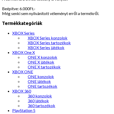
Beépítve: 6.000Ft.-
Még senki sem nyilvánított véleményt erről a termékről.
Termékkategóriák
XBOX Series
XBOX Series konzolok
XBOX Series tartozékok
XBOX Series játékok
XBOX One X
ONE X konzolok
ONE X játékok
ONE X tartozékok
XBOX ONE
ONE konzolok
ONE játékok
ONE tartozékok
XBOX 360
360 konzolok
360 játékok
360 tartozékok
PlayStation 5