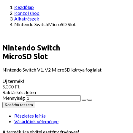
Kezdőlap
Konzol shop
Alkatrészek
Nintendo SwitchMicroSD Slot
Nintendo Switch
MicroSD Slot
Nintendo Switch V1, V2 MicroSD kártya foglalat
Új termék!
5.000 Ft
Raktárkészleten
Mennyiség
Részletes leírás
Vásárlóink véleménye
A termék ára elvitel esetény érvényes!