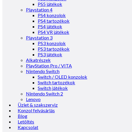
PS5 játékok
Playstation 4
PS4 konzolok
PS4 tartozékok
PS4 játékok
PS4 VR játékok
Playstation 3
PS3 konzolok
PS3 tartozékok
PS3 játékok
Alkatrészek
PlayStation Pro / VITA
Nintendo Switch
Switch / OLED konzolok
Switch tartozékok
Switch játékok
Nintendo Switch 2
Lenovo
Üzlet & szakszerviz
Konzol felvásárlás
Blog
Letöltés
Kapcsolat