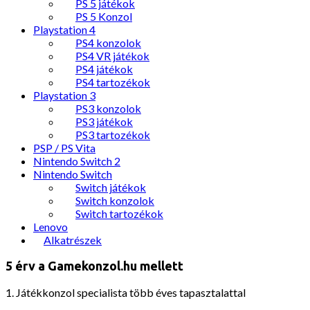
PS 5 játékok
PS 5 Konzol
Playstation 4
PS4 konzolok
PS4 VR játékok
PS4 játékok
PS4 tartozékok
Playstation 3
PS3 konzolok
PS3 játékok
PS3 tartozékok
PSP / PS Vita
Nintendo Switch 2
Nintendo Switch
Switch játékok
Switch konzolok
Switch tartozékok
Lenovo
Alkatrészek
5 érv a Gamekonzol.hu mellett
1. Játékkonzol specialista több éves tapasztalattal