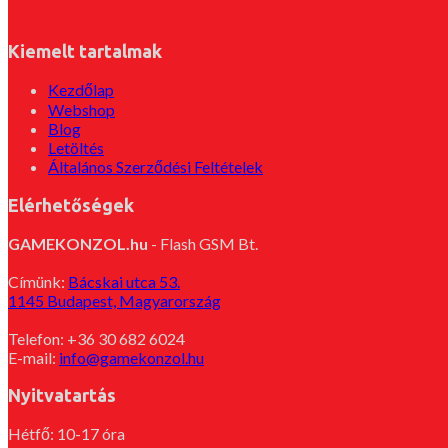
Kiemelt tartalmak
Kezdőlap
Webshop
Blog
Letöltés
Általános Szerződési Feltételek
Elérhetőségek
GAMEKONZOL.hu
- Flash GSM Bt.
Címünk:
Bácskai utca 53.
1145 Budapest, Magyarország
Telefon: +36 30 682 6024
E-mail:
info@gamekonzol.hu
Nyitvatartás
Hétfő: 10-17 óra