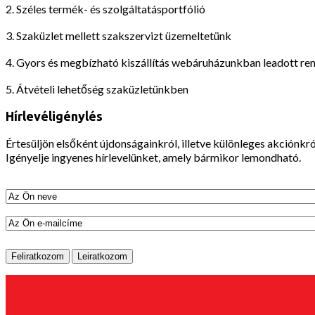
2. Széles termék- és szolgáltatásportfólió
3. Szaküzlet mellett szakszervizt üzemeltetünk
4. Gyors és megbízható kiszállítás webáruházunkban leadott re
5. Átvételi lehetőség szaküzletünkben
Hírlevéligénylés
Értesüljön elsőként újdonságainkról, illetve különleges akciónkró
Igényelje ingyenes hírlevelünket, amely bármikor lemondható.