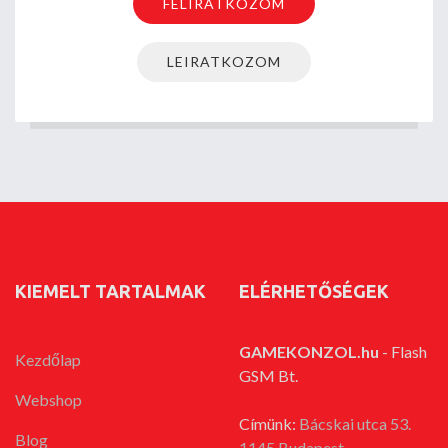
KIEMELT TARTALMAK
ELÉRHETŐSÉGEK
GAMEKONZOL.hu
- Flash
Kezdőlap
GSM Bt.
Webshop
Címünk:
Bácskai utca 53.
Blog
1145 Budapest,