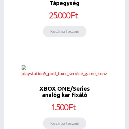
Tápegység
25.000 Ft
XBOX ONE/Series
analóg kar fixáló
1.500 Ft