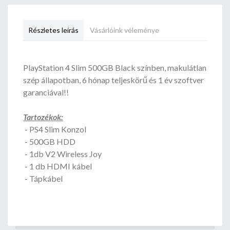
Részletes leírás
Vásárlóink véleménye
PlayStation 4 Slim 500GB Black színben, makulátlan
szép állapotban, 6 hónap teljeskörű és 1 év szoftver
garanciával!!
Tartozékok:
- PS4 Slim Konzol
- 500GB HDD
- 1db V2 Wireless Joy
- 1 db HDMI kábel
- Tápkábel