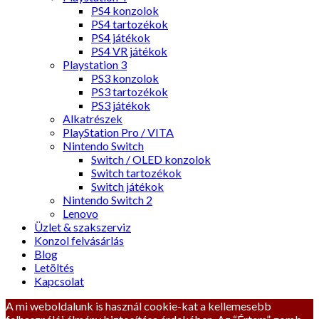
PS4 konzolok
PS4 tartozékok
PS4 játékok
PS4 VR játékok
Playstation 3
PS3 konzolok
PS3 tartozékok
PS3 játékok
Alkatrészek
PlayStation Pro / VITA
Nintendo Switch
Switch / OLED konzolok
Switch tartozékok
Switch játékok
Nintendo Switch 2
Lenovo
Üzlet & szakszerviz
Konzol felvásárlás
Blog
Letöltés
Kapcsolat
A mi weboldalunk is használ cookie-kat a kellemesebb