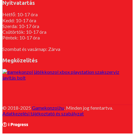
Nyitvatartás
Hétfő: 10-17 óra
Kedd: 10-17 óra
Szerda: 10-17 óra
Csütörtök: 10-17 óra
Péntek: 10-17 óra
Szombat és vasárnap: Zárva
Megközelítés
© 2018-2025
Gamekonzol.hu
. Minden jog fenntartva.
Adatkezelési tájékoztató és szabályzat