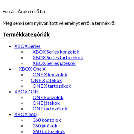
Forrás: Árukereső.hu
Még senki sem nyilvánított véleményt erről a termékről.
Termékkategóriák
XBOX Series
XBOX Series konzolok
XBOX Series tartozékok
XBOX Series játékok
XBOX One X
ONE X konzolok
ONE X játékok
ONE X tartozékok
XBOX ONE
ONE konzolok
ONE játékok
ONE tartozékok
XBOX 360
360 konzolok
360 játékok
360 tartozékok