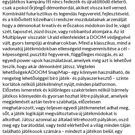
egyjátékos kampány Itt nincs fedezék és újratöltődő életerő,
csak a pokol őrjöngő démonhordái, akiket vissza kell verned.
Kombináld futurisztikus és legendás fegyvereid, fejlesztéseid,
és a kibővített közelharci rendszer mozdulatainak arzenálját
hogy a démonokat kreatív és erőszakos módokon üsd le, vágd
szét, taposd el, zúzd össze, vagy robbantsd atomjaira. Az id
Multiplayer visszatér Urald ellenfeleidet a DOOM védjegyévé
vált, gyors tempójú arénaharcokban. Mind a klasszikus, mind a
vadonatúj játékmódokban ellenségeid megsemmisítése a cél –
képességeid, pusztító fegyverek, függőleges mozgás, és az
egyedi power-upok használatával, amelyek még azt is lehetővé
teszik, hogy akár démonként játssz. Végtelen
lehetőségekADOOM SnapMap– egy könnyen használható, de
rengeteg lehetőséggel bíró játék- és pályaszerkesztő – szinte
korlátok nélküli játékélményt nyújt, minden platformon.
Előzetes ismeretek és különleges szakértelem nélkül bármely
játékos könnyedén és gyorsan hozhat létre pályákat, amelyek
megjelenését aztán testre szabhatja, előzetesen
meghatározott, vagy teljesen egyedi játékmenetet adhat meg,
sőt, a játék logikáját megváltoztatva új játékmódokat is
alkothat. Játssz azonnal az általad létrehozott pályákon, oszd
meg egy barátoddal, vagy tedd elérhetővé a világ minden táján
található játékosok számára – mindezt a játékon belül, egy