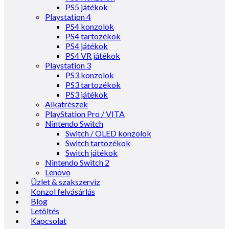
PS5 játékok
Playstation 4
PS4 konzolok
PS4 tartozékok
PS4 játékok
PS4 VR játékok
Playstation 3
PS3 konzolok
PS3 tartozékok
PS3 játékok
Alkatrészek
PlayStation Pro / VITA
Nintendo Switch
Switch / OLED konzolok
Switch tartozékok
Switch játékok
Nintendo Switch 2
Lenovo
Üzlet & szakszerviz
Konzol felvásárlás
Blog
Letöltés
Kapcsolat