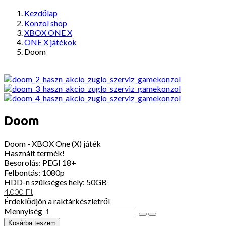
Kezdőlap
Konzol shop
XBOX ONE X
ONE X játékok
Doom
Doom
Doom - XBOX One (X) játék
Használt termék!
Besorolás: PEGI 18+
Felbontás: 1080p
HDD-n szükséges hely: 50GB
4.000 Ft
Érdeklődjön a raktárkészletről
Mennyiség