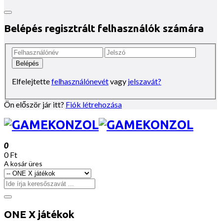
Belépés regisztrált felhasználók számára
Elfelejtette
felhasználónevét
vagy
jelszavát?
Ön először jár itt?
Fiók létrehozása
0
0 Ft
A kosár üres
ONE X játékok