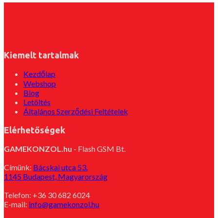
Kiemelt tartalmak
Kezdőlap
Webshop
Blog
Letöltés
Általános Szerződési Feltételek
Elérhetőségek
GAMEKONZOL.hu
- Flash GSM Bt.
Címünk:
Bácskai utca 53.
1145 Budapest, Magyarország
Telefon: +36 30 682 6024
E-mail:
info@gamekonzol.hu