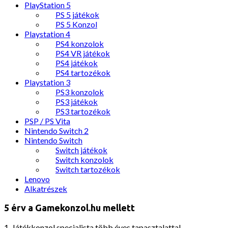
PlayStation 5
PS 5 játékok
PS 5 Konzol
Playstation 4
PS4 konzolok
PS4 VR játékok
PS4 játékok
PS4 tartozékok
Playstation 3
PS3 konzolok
PS3 játékok
PS3 tartozékok
PSP / PS Vita
Nintendo Switch 2
Nintendo Switch
Switch játékok
Switch konzolok
Switch tartozékok
Lenovo
Alkatrészek
5 érv a Gamekonzol.hu mellett
1. Játékkonzol specialista több éves tapasztalattal