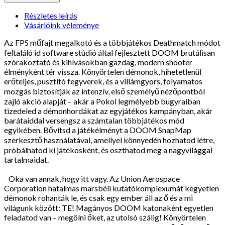
Részletes leírás
Vásárlóink véleménye
Az FPS műfajt megalkotó és a többjátékos Deathmatch módot
feltaláló id software stúdió által fejlesztett DOOM brutálisan
szórakoztató és kihívásokban gazdag, modern shooter
élményként tér vissza. Könyörtelen démonok, hihetetlenül
erőteljes, pusztító fegyverek, és a villámgyors, folyamatos
mozgás biztosítják az intenzív, első személyű nézőpontból
zajló akció alapját – akár a Pokol legmélyebb bugyraiban
tizedeled a démonhordákat az egyjátékos kampányban, akár
barátaiddal versengsz a számtalan többjátékos mód
egyikében. Bővítsd a játékélményt a DOOM SnapMap
szerkesztő használatával, amellyel könnyedén hozhatod létre,
próbálhatod ki játékosként, és oszthatod meg a nagyvilággal
tartalmaidat.
Oka van annak, hogy itt vagy. Az Union Aerospace
Corporation hatalmas marsbéli kutatókomplexumát kegyetlen
démonok rohanták le, és csak egy ember áll az ő és a mi
világunk között: TE! Magányos DOOM katonaként egyetlen
feladatod van – megölni őket, az utolsó szálig! Könyörtelen